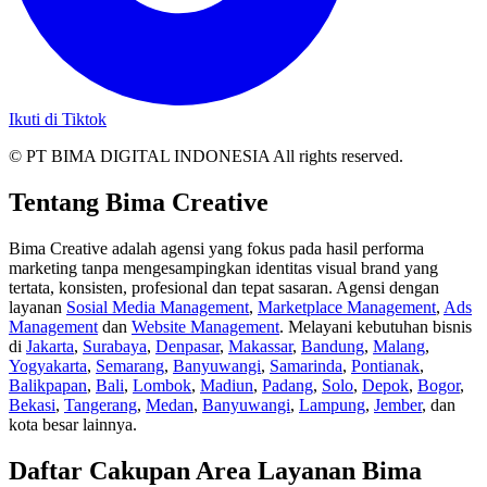
Ikuti di Tiktok
© PT BIMA DIGITAL INDONESIA All rights reserved.
Tentang Bima Creative
Bima Creative adalah agensi yang fokus pada hasil performa
marketing tanpa mengesampingkan identitas visual brand yang
tertata, konsisten, profesional dan tepat sasaran. Agensi dengan
layanan
Sosial Media Management
,
Marketplace Management
,
Ads
Management
dan
Website Management
. Melayani kebutuhan bisnis
di
Jakarta
,
Surabaya
,
Denpasar
,
Makassar
,
Bandung
,
Malang
,
Yogyakarta
,
Semarang
,
Banyuwangi
,
Samarinda
,
Pontianak
,
Balikpapan
,
Bali
,
Lombok
,
Madiun
,
Padang
,
Solo
,
Depok
,
Bogor
,
Bekasi
,
Tangerang
,
Medan
,
Banyuwangi
,
Lampung
,
Jember
, dan
kota besar lainnya.
Daftar Cakupan Area Layanan Bima