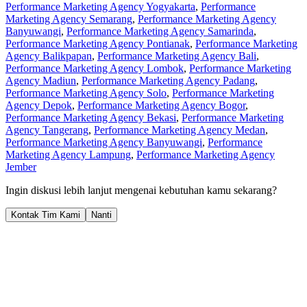
Performance Marketing Agency Yogyakarta
,
Performance
Marketing Agency Semarang
,
Performance Marketing Agency
Banyuwangi
,
Performance Marketing Agency Samarinda
,
Performance Marketing Agency Pontianak
,
Performance Marketing
Agency Balikpapan
,
Performance Marketing Agency Bali
,
Performance Marketing Agency Lombok
,
Performance Marketing
Agency Madiun
,
Performance Marketing Agency Padang
,
Performance Marketing Agency Solo
,
Performance Marketing
Agency Depok
,
Performance Marketing Agency Bogor
,
Performance Marketing Agency Bekasi
,
Performance Marketing
Agency Tangerang
,
Performance Marketing Agency Medan
,
Performance Marketing Agency Banyuwangi
,
Performance
Marketing Agency Lampung
,
Performance Marketing Agency
Jember
Ingin diskusi lebih lanjut mengenai kebutuhan kamu sekarang?
Kontak Tim Kami
Nanti