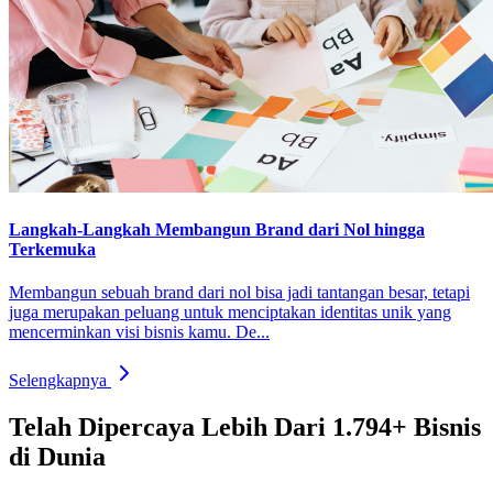
Langkah-Langkah Membangun Brand dari Nol hingga
Terkemuka
Membangun sebuah brand dari nol bisa jadi tantangan besar, tetapi
juga merupakan peluang untuk menciptakan identitas unik yang
mencerminkan visi bisnis kamu. De...
Selengkapnya
Telah Dipercaya Lebih Dari
1.794+
Bisnis
di Dunia