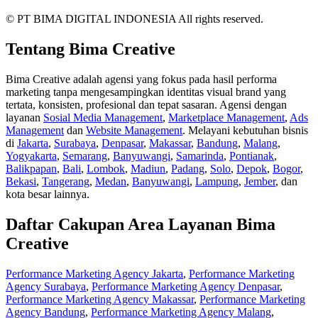
© PT BIMA DIGITAL INDONESIA All rights reserved.
Tentang Bima Creative
Bima Creative adalah agensi yang fokus pada hasil performa
marketing tanpa mengesampingkan identitas visual brand yang
tertata, konsisten, profesional dan tepat sasaran. Agensi dengan
layanan
Sosial Media Management
,
Marketplace Management
,
Ads
Management
dan
Website Management
. Melayani kebutuhan bisnis
di
Jakarta
,
Surabaya
,
Denpasar
,
Makassar
,
Bandung
,
Malang
,
Yogyakarta
,
Semarang
,
Banyuwangi
,
Samarinda
,
Pontianak
,
Balikpapan
,
Bali
,
Lombok
,
Madiun
,
Padang
,
Solo
,
Depok
,
Bogor
,
Bekasi
,
Tangerang
,
Medan
,
Banyuwangi
,
Lampung
,
Jember
, dan
kota besar lainnya.
Daftar Cakupan Area Layanan Bima
Creative
Performance Marketing Agency Jakarta
,
Performance Marketing
Agency Surabaya
,
Performance Marketing Agency Denpasar
,
Performance Marketing Agency Makassar
,
Performance Marketing
Agency Bandung
,
Performance Marketing Agency Malang
,