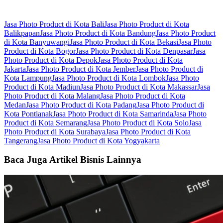
Jasa Photo Product di Kota Bali
Jasa Photo Product di Kota
Balikpapan
Jasa Photo Product di Kota Bandung
Jasa Photo Product
di Kota Banyuwangi
Jasa Photo Product di Kota Bekasi
Jasa Photo
Product di Kota Bogor
Jasa Photo Product di Kota Denpasar
Jasa
Photo Product di Kota Depok
Jasa Photo Product di Kota
Jakarta
Jasa Photo Product di Kota Jember
Jasa Photo Product di
Kota Lampung
Jasa Photo Product di Kota Lombok
Jasa Photo
Product di Kota Madiun
Jasa Photo Product di Kota Makassar
Jasa
Photo Product di Kota Malang
Jasa Photo Product di Kota
Medan
Jasa Photo Product di Kota Padang
Jasa Photo Product di
Kota Pontianak
Jasa Photo Product di Kota Samarinda
Jasa Photo
Product di Kota Semarang
Jasa Photo Product di Kota Solo
Jasa
Photo Product di Kota Surabaya
Jasa Photo Product di Kota
Tangerang
Jasa Photo Product di Kota Yogyakarta
Baca Juga Artikel Bisnis Lainnya