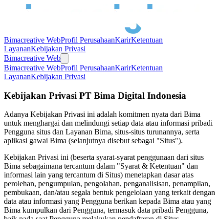
Bimacreative Web
Profil Perusahaan
Karir
Ketentuan
Layanan
Kebijakan Privasi
Bimacreative Web
Bimacreative Web
Profil Perusahaan
Karir
Ketentuan
Layanan
Kebijakan Privasi
Kebijakan Privasi PT Bima Digital Indonesia
Adanya Kebijakan Privasi ini adalah komitmen nyata dari Bima
untuk menghargai dan melindungi setiap data atau informasi pribadi
Pengguna situs dan Layanan Bima, situs-situs turunannya, serta
aplikasi gawai Bima (selanjutnya disebut sebagai "Situs").
Kebijakan Privasi ini (beserta syarat-syarat penggunaan dari situs
Bima sebagaimana tercantum dalam "Syarat & Ketentuan" dan
informasi lain yang tercantum di Situs) menetapkan dasar atas
perolehan, pengumpulan, pengolahan, penganalisisan, penampilan,
pembukaan, dan/atau segala bentuk pengelolaan yang terkait dengan
data atau informasi yang Pengguna berikan kepada Bima atau yang
Bima kumpulkan dari Pengguna, termasuk data pribadi Pengguna,
baik pada saat Pengguna melakukan pendaftaran di Situs,