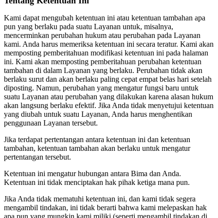
Tentang Ketentuan Ini
Kami dapat mengubah ketentuan ini atau ketentuan tambahan apa
pun yang berlaku pada suatu Layanan untuk, misalnya,
mencerminkan perubahan hukum atau perubahan pada Layanan
kami. Anda harus memeriksa ketentuan ini secara teratur. Kami akan
memposting pemberitahuan modifikasi ketentuan ini pada halaman
ini. Kami akan memposting pemberitahuan perubahan ketentuan
tambahan di dalam Layanan yang berlaku. Perubahan tidak akan
berlaku surut dan akan berlaku paling cepat empat belas hari setelah
diposting. Namun, perubahan yang mengatur fungsi baru untuk
suatu Layanan atau perubahan yang dilakukan karena alasan hukum
akan langsung berlaku efektif. Jika Anda tidak menyetujui ketentuan
yang diubah untuk suatu Layanan, Anda harus menghentikan
penggunaan Layanan tersebut.
Jika terdapat pertentangan antara ketentuan ini dan ketentuan
tambahan, ketentuan tambahan akan berlaku untuk mengatur
pertentangan tersebut.
Ketentuan ini mengatur hubungan antara Bima dan Anda.
Ketentuan ini tidak menciptakan hak pihak ketiga mana pun.
Jika Anda tidak mematuhi ketentuan ini, dan kami tidak segera
mengambil tindakan, ini tidak berarti bahwa kami melepaskan hak
apa pun yang mungkin kami miliki (seperti mengambil tindakan di