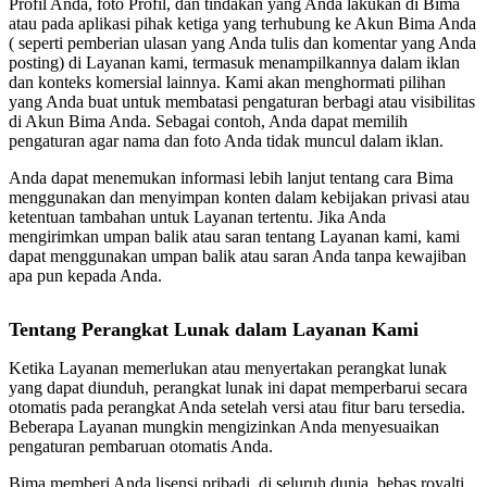
Profil Anda, foto Profil, dan tindakan yang Anda lakukan di Bima
atau pada aplikasi pihak ketiga yang terhubung ke Akun Bima Anda
( seperti pemberian ulasan yang Anda tulis dan komentar yang Anda
posting) di Layanan kami, termasuk menampilkannya dalam iklan
dan konteks komersial lainnya. Kami akan menghormati pilihan
yang Anda buat untuk membatasi pengaturan berbagi atau visibilitas
di Akun Bima Anda. Sebagai contoh, Anda dapat memilih
pengaturan agar nama dan foto Anda tidak muncul dalam iklan.
Anda dapat menemukan informasi lebih lanjut tentang cara Bima
menggunakan dan menyimpan konten dalam kebijakan privasi atau
ketentuan tambahan untuk Layanan tertentu. Jika Anda
mengirimkan umpan balik atau saran tentang Layanan kami, kami
dapat menggunakan umpan balik atau saran Anda tanpa kewajiban
apa pun kepada Anda.
Tentang Perangkat Lunak dalam Layanan Kami
Ketika Layanan memerlukan atau menyertakan perangkat lunak
yang dapat diunduh, perangkat lunak ini dapat memperbarui secara
otomatis pada perangkat Anda setelah versi atau fitur baru tersedia.
Beberapa Layanan mungkin mengizinkan Anda menyesuaikan
pengaturan pembaruan otomatis Anda.
Bima memberi Anda lisensi pribadi, di seluruh dunia, bebas royalti,