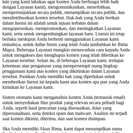
lain yang kami lakukan agar konten Anda berfungsi lebih baik
dengan Layanan kami), mengomunikasikan, menerbitkan,
mempertunjukkan secara publik, menampilkan secara publik, dan
mendistribusikan konten tersebut. Hak-hak yang Anda berikan
dalam lisensi ini adalah untuk tujuan terbatas dalam
mengoperasikan, mempromosikan, dan meningkatkan Layanan
kami, serta untuk mengembangkan layanan baru. Lisensi ini tetap
berlaku meskipun Anda berhenti menggunakan Layanan kami
(misalnya, untuk daftar bisnis yang telah Anda tambahkan ke Bima
Maps). Beberapa Layanan mungkin menawarkan cara kepada Anda
untuk mengakses dan menghapus konten yang telah diberikan ke
Layanan tersebut. Selain itu, di beberapa Layanan kami, terdapat
ketentuan atau pengaturan yang mempersempit ruang lingkup
penggunaan kami atas konten yang dikirimkan dalam Layanan
tersebut. Pastikan Anda memiliki hak yang diperlukan untuk
memberikan lisensi ini kepada kami atas konten apa pun yang Anda
kirimkan ke Layanan kami.
Sistem otomatis kami menganalisis konten Anda (termasuk email)
untuk menyediakan fitur produk yang relevan secara pribadi bagi
Anda, seperti hasil pencarian yang disesuaikan, iklan yang
dipersonalisasi, serta deteksi spam dan malware. Analisis ini terjadi
saat konten dikirim, diterima, dan saat konten disimpan.
Jika Anda memiliki Akun Bima, kami dapat menampilkan nama