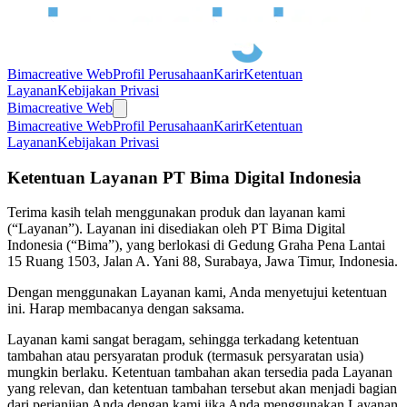
Bimacreative Web
Profil Perusahaan
Karir
Ketentuan
Layanan
Kebijakan Privasi
Bimacreative Web
Bimacreative Web
Profil Perusahaan
Karir
Ketentuan
Layanan
Kebijakan Privasi
Ketentuan Layanan PT Bima Digital Indonesia
Terima kasih telah menggunakan produk dan layanan kami
(“Layanan”). Layanan ini disediakan oleh PT Bima Digital
Indonesia (“Bima”), yang berlokasi di Gedung Graha Pena Lantai
15 Ruang 1503, Jalan A. Yani 88, Surabaya, Jawa Timur, Indonesia.
Dengan menggunakan Layanan kami, Anda menyetujui ketentuan
ini. Harap membacanya dengan saksama.
Layanan kami sangat beragam, sehingga terkadang ketentuan
tambahan atau persyaratan produk (termasuk persyaratan usia)
mungkin berlaku. Ketentuan tambahan akan tersedia pada Layanan
yang relevan, dan ketentuan tambahan tersebut akan menjadi bagian
dari perjanjian Anda dengan kami jika Anda menggunakan Layanan