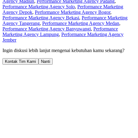
Agency Madiun
,
Performance Marketing Agency Padang
,
Performance Marketing Agency Solo
,
Performance Marketing
Agency Depok
,
Performance Marketing Agency Bogor
,
Performance Marketing Agency Bekasi
,
Performance Marketing
Agency Tangerang
,
Performance Marketing Agency Medan
,
Performance Marketing Agency Banyuwangi
,
Performance
Marketing Agency Lampung
,
Performance Marketing Agency
Jember
Ingin diskusi lebih lanjut mengenai kebutuhan kamu sekarang?
Kontak Tim Kami
Nanti