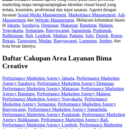
marketing tanpa mengesampingkan identitas visual brand yang
tertata, konsisten, profesional dan tepat sasaran. Agensi dengan
layanan
Sosial Media Management
,
Marketplace Management
,
Ads
Management
dan
Website Management
. Melayani kebutuhan bisnis
di
Jakarta
,
Surabaya
,
Denpasar
,
Makassar
,
Bandung
,
Malang
,
Yogyakarta
,
Semarang
,
Banyuwangi
,
Samarinda
,
Pontianak
,
Balikpapan
,
Bali
,
Lombok
,
Madiun
,
Padang
,
Solo
,
Depok
,
Bogor
,
Bekasi
,
Tangerang
,
Medan
,
Banyuwangi
,
Lampung
,
Jember
, dan
kota besar lainnya.
Daftar Cakupan Area Layanan Bima
Creative
Performance Marketing Agency Jakarta
,
Performance Marketing
Agency Surabaya
,
Performance Marketing Agency Denpasar
,
Performance Marketing Agency Makassar
,
Performance Marketing
Agency Bandung
,
Performance Marketing Agency Malang
,
Performance Marketing Agency Yogyakarta
,
Performance
Marketing Agency Semarang
,
Performance Marketing Agency
Banyuwangi
,
Performance Marketing Agency Samarinda
,
Performance Marketing Agency Pontianak
,
Performance Marketing
Agency Balikpapan
,
Performance Marketing Agency Bali
,
Performance Marketing Agency Lombok
,
Performance Marketing