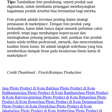
Tips:
Tambahkan foto pendukung, seperti produk saat
digunakan, untuk membantu pelanggan membayangkan
bagaimana produk tersebut bisa bermanfaat bagi mereka.
Foto produk adalah investasi penting dalam strategi
pemasaran di marketplace. Dengan foto produk yang
berkualitas, kamu tidak hanya dapat menarik perhatian calon
pembeli, tetapi juga membangun kepercayaan dan
meningkatkan peluang penjualan. Jadi, pastikan foto produk
kamu selalu terlihat profesional, menarik, dan mencerminkan
kualitas bisnis kamu. Ini adalah langkah sederhana yang bisa
memberikan dampak besar pada kesuksesan bisnis kamu di
marketplace!
Credit Thumbnail : Pexels/Kampus Production
Jasa Photo Product di Kota Bali
Jasa Photo Product di Kota
Balikpapan
Jasa Photo Product di Kota Bandung
Jasa Photo Product
di Kota Banyuwangi
Jasa Photo Product di Kota Bekasi
Jasa Photo
Product di Kota Bogor
Jasa Photo Product di Kota Denpasar
Jasa
Photo Product di Kota Depok
Jasa Photo Product di Kota
Jakarta
Jasa Photo Product di Kota Jember
Jasa Photo Product di