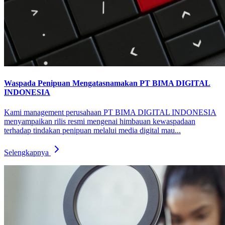
Waspada Penipuan Mengatasnamakan PT BIMA DIGITAL
INDONESIA
Kami management perusahaan PT BIMA DIGITAL INDONESIA
menyampaikan rilis resmi mengenai himbauan kewaspadaan
terhadap tindakan penipuan melalui media digital mau...
Selengkapnya