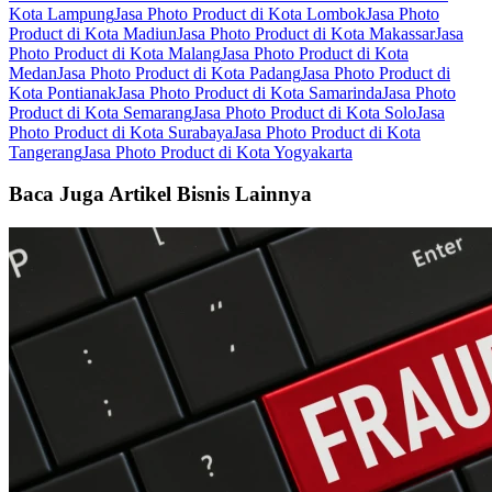
Kota Lampung
Jasa Photo Product di Kota Lombok
Jasa Photo
Product di Kota Madiun
Jasa Photo Product di Kota Makassar
Jasa
Photo Product di Kota Malang
Jasa Photo Product di Kota
Medan
Jasa Photo Product di Kota Padang
Jasa Photo Product di
Kota Pontianak
Jasa Photo Product di Kota Samarinda
Jasa Photo
Product di Kota Semarang
Jasa Photo Product di Kota Solo
Jasa
Photo Product di Kota Surabaya
Jasa Photo Product di Kota
Tangerang
Jasa Photo Product di Kota Yogyakarta
Baca Juga Artikel Bisnis Lainnya