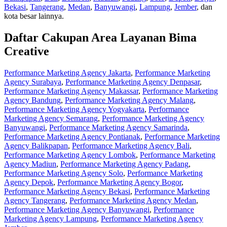
Bekasi
,
Tangerang
,
Medan
,
Banyuwangi
,
Lampung
,
Jember
, dan
kota besar lainnya.
Daftar Cakupan Area Layanan Bima
Creative
Performance Marketing Agency Jakarta
,
Performance Marketing
Agency Surabaya
,
Performance Marketing Agency Denpasar
,
Performance Marketing Agency Makassar
,
Performance Marketing
Agency Bandung
,
Performance Marketing Agency Malang
,
Performance Marketing Agency Yogyakarta
,
Performance
Marketing Agency Semarang
,
Performance Marketing Agency
Banyuwangi
,
Performance Marketing Agency Samarinda
,
Performance Marketing Agency Pontianak
,
Performance Marketing
Agency Balikpapan
,
Performance Marketing Agency Bali
,
Performance Marketing Agency Lombok
,
Performance Marketing
Agency Madiun
,
Performance Marketing Agency Padang
,
Performance Marketing Agency Solo
,
Performance Marketing
Agency Depok
,
Performance Marketing Agency Bogor
,
Performance Marketing Agency Bekasi
,
Performance Marketing
Agency Tangerang
,
Performance Marketing Agency Medan
,
Performance Marketing Agency Banyuwangi
,
Performance
Marketing Agency Lampung
,
Performance Marketing Agency