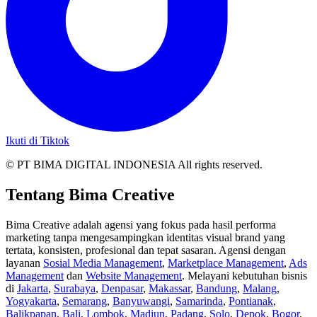
Ikuti di Tiktok
© PT BIMA DIGITAL INDONESIA All rights reserved.
Tentang Bima Creative
Bima Creative adalah agensi yang fokus pada hasil performa
marketing tanpa mengesampingkan identitas visual brand yang
tertata, konsisten, profesional dan tepat sasaran. Agensi dengan
layanan
Sosial Media Management
,
Marketplace Management
,
Ads
Management
dan
Website Management
. Melayani kebutuhan bisnis
di
Jakarta
,
Surabaya
,
Denpasar
,
Makassar
,
Bandung
,
Malang
,
Yogyakarta
,
Semarang
,
Banyuwangi
,
Samarinda
,
Pontianak
,
Balikpapan
,
Bali
,
Lombok
,
Madiun
,
Padang
,
Solo
,
Depok
,
Bogor
,