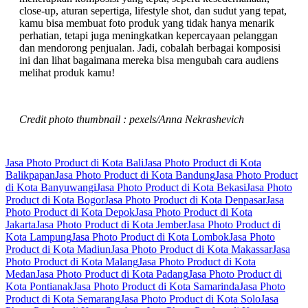
close-up, aturan sepertiga, lifestyle shot, dan sudut yang tepat,
kamu bisa membuat foto produk yang tidak hanya menarik
perhatian, tetapi juga meningkatkan kepercayaan pelanggan
dan mendorong penjualan. Jadi, cobalah berbagai komposisi
ini dan lihat bagaimana mereka bisa mengubah cara audiens
melihat produk kamu!
Credit photo thumbnail : pexels/
Anna Nekrashevich
Jasa Photo Product di Kota Bali
Jasa Photo Product di Kota
Balikpapan
Jasa Photo Product di Kota Bandung
Jasa Photo Product
di Kota Banyuwangi
Jasa Photo Product di Kota Bekasi
Jasa Photo
Product di Kota Bogor
Jasa Photo Product di Kota Denpasar
Jasa
Photo Product di Kota Depok
Jasa Photo Product di Kota
Jakarta
Jasa Photo Product di Kota Jember
Jasa Photo Product di
Kota Lampung
Jasa Photo Product di Kota Lombok
Jasa Photo
Product di Kota Madiun
Jasa Photo Product di Kota Makassar
Jasa
Photo Product di Kota Malang
Jasa Photo Product di Kota
Medan
Jasa Photo Product di Kota Padang
Jasa Photo Product di
Kota Pontianak
Jasa Photo Product di Kota Samarinda
Jasa Photo
Product di Kota Semarang
Jasa Photo Product di Kota Solo
Jasa