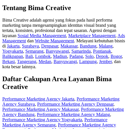
Tentang Bima Creative
Bima Creative adalah agensi yang fokus pada hasil performa
marketing tanpa mengesampingkan identitas visual brand yang
tertata, konsisten, profesional dan tepat sasaran. Agensi dengan
layanan
Sosial Media Management
,
Marketplace Management
,
Ads
Management
dan
Website Management
. Melayani kebutuhan bisnis
di
Jakarta
,
Surabaya
,
Denpasar
,
Makassar
,
Bandung
,
Malang
,
Yogyakarta
,
Semarang
,
Banyuwangi
,
Samarinda
,
Pontianak
,
Balikpapan
,
Bali
,
Lombok
,
Madiun
,
Padang
,
Solo
,
Depok
,
Bogor
,
Bekasi
,
Tangerang
,
Medan
,
Banyuwangi
,
Lampung
,
Jember
, dan
kota besar lainnya.
Daftar Cakupan Area Layanan Bima
Creative
Performance Marketing Agency Jakarta
,
Performance Marketing
Agency Surabaya
,
Performance Marketing Agency Denpasar
,
Performance Marketing Agency Makassar
,
Performance Marketing
Agency Bandung
,
Performance Marketing Agency Malang
,
Performance Marketing Agency Yogyakarta
,
Performance
Marketing Agency Semarang
,
Performance Marketing Agency