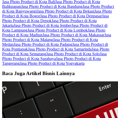
Jasa Photo Product di Kota Bali
Jasa Photo Product di Kota
Balikpapan
Jasa Photo Product di Kota Bandung
Jasa Photo Product
di Kota Banyuwangi
Jasa Photo Product di Kota Bekasi
Jasa Photo
Product di Kota Bogor
Jasa Photo Product di Kota Denpasar
Jasa
Photo Product di Kota Depok
Jasa Photo Product di Kota
Jakarta
Jasa Photo Product di Kota Jember
Jasa Photo Product di
Kota Lampung
Jasa Photo Product di Kota Lombok
Jasa Photo
Product di Kota Madiun
Jasa Photo Product di Kota Makassar
Jasa
Photo Product di Kota Malang
Jasa Photo Product di Kota
Medan
Jasa Photo Product di Kota Padang
Jasa Photo Product di
Kota Pontianak
Jasa Photo Product di Kota Samarinda
Jasa Photo
Product di Kota Semarang
Jasa Photo Product di Kota Solo
Jasa
Photo Product di Kota Surabaya
Jasa Photo Product di Kota
Tangerang
Jasa Photo Product di Kota Yogyakarta
Baca Juga Artikel Bisnis Lainnya