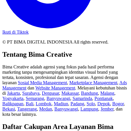
Ikuti di Tiktok
© PT BIMA DIGITAL INDONESIA All rights reserved.
Tentang Bima Creative
Bima Creative adalah agensi yang fokus pada hasil performa
marketing tanpa mengesampingkan identitas visual brand yang
tertata, konsisten, profesional dan tepat sasaran. Agensi dengan
layanan
Sosial Media Management
,
Marketplace Management
,
Ads
Management
dan
Website Management
. Melayani kebutuhan bisnis
di
Jakarta
,
Surabaya
,
Denpasar
,
Makassar
,
Bandung
,
Malang
,
Yogyakarta
,
Semarang
,
Banyuwangi
,
Samarinda
,
Pontianak
,
Balikpapan
,
Bali
,
Lombok
,
Madiun
,
Padang
,
Solo
,
Depok
,
Bogor
,
Bekasi
,
Tangerang
,
Medan
,
Banyuwangi
,
Lampung
,
Jember
, dan
kota besar lainnya.
Daftar Cakupan Area Layanan Bima