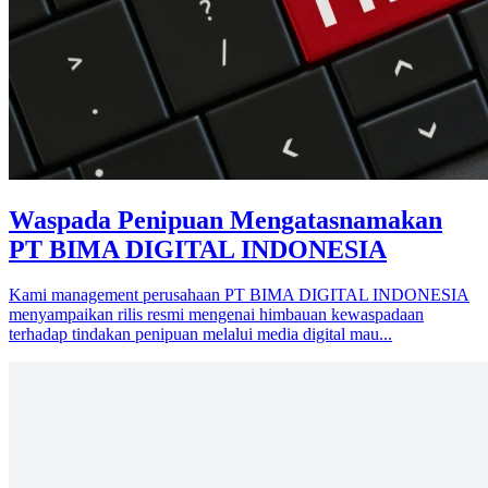
Waspada Penipuan Mengatasnamakan
PT BIMA DIGITAL INDONESIA
Kami management perusahaan PT BIMA DIGITAL INDONESIA
menyampaikan rilis resmi mengenai himbauan kewaspadaan
terhadap tindakan penipuan melalui media digital mau...