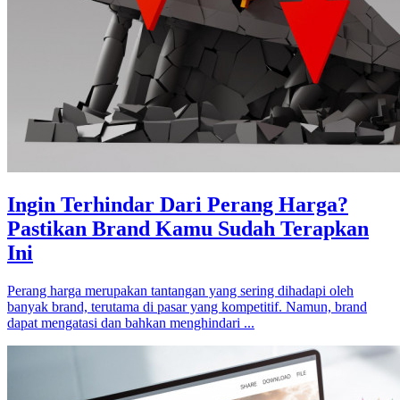
Ingin Terhindar Dari Perang Harga?
Pastikan Brand Kamu Sudah Terapkan
Ini
Perang harga merupakan tantangan yang sering dihadapi oleh
banyak brand, terutama di pasar yang kompetitif. Namun, brand
dapat mengatasi dan bahkan menghindari ...