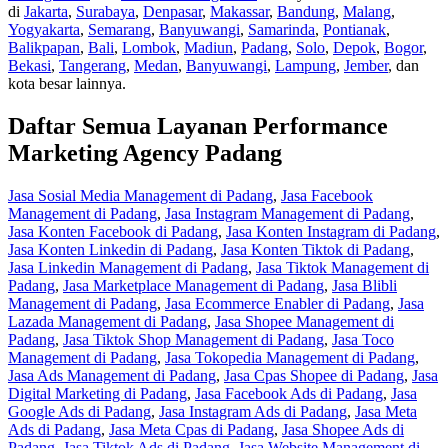
di
Jakarta
,
Surabaya
,
Denpasar
,
Makassar
,
Bandung
,
Malang
,
Yogyakarta
,
Semarang
,
Banyuwangi
,
Samarinda
,
Pontianak
,
Balikpapan
,
Bali
,
Lombok
,
Madiun
,
Padang
,
Solo
,
Depok
,
Bogor
,
Bekasi
,
Tangerang
,
Medan
,
Banyuwangi
,
Lampung
,
Jember
, dan
kota besar lainnya.
Daftar Semua Layanan Performance
Marketing Agency Padang
Jasa Sosial Media Management di Padang
,
Jasa Facebook
Management di Padang
,
Jasa Instagram Management di Padang
,
Jasa Konten Facebook di Padang
,
Jasa Konten Instagram di Padang
,
Jasa Konten Linkedin di Padang
,
Jasa Konten Tiktok di Padang
,
Jasa Linkedin Management di Padang
,
Jasa Tiktok Management di
Padang
,
Jasa Marketplace Management di Padang
,
Jasa Blibli
Management di Padang
,
Jasa Ecommerce Enabler di Padang
,
Jasa
Lazada Management di Padang
,
Jasa Shopee Management di
Padang
,
Jasa Tiktok Shop Management di Padang
,
Jasa Toco
Management di Padang
,
Jasa Tokopedia Management di Padang
,
Jasa Ads Management di Padang
,
Jasa Cpas Shopee di Padang
,
Jasa
Digital Marketing di Padang
,
Jasa Facebook Ads di Padang
,
Jasa
Google Ads di Padang
,
Jasa Instagram Ads di Padang
,
Jasa Meta
Ads di Padang
,
Jasa Meta Cpas di Padang
,
Jasa Shopee Ads di
Padang
,
Jasa Tiktok Ads di Padang
,
Jasa Website Management di