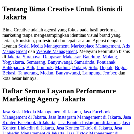
Tentang Bima Creative Untuk Bisnis di
Jakarta
Bima Creative adalah agensi yang fokus pada hasil performa
marketing tanpa mengesampingkan identitas visual brand yang
tertata, konsisten, profesional dan tepat sasaran. Agensi dengan
layanan
Sosial Media Management
,
Marketplace Management
,
Ads
Management
dan
Website Management
. Melayani kebutuhan bisnis
di
Jakarta
,
Surabaya
,
Denpasar
,
Makassar
,
Bandung
,
Malang
,
Yogyakarta
,
Semarang
,
Banyuwangi
,
Samarinda
,
Pontianak
,
Balikpapan
,
Bali
,
Lombok
,
Madiun
,
Padang
,
Solo
,
Depok
,
Bogor
,
Bekasi
,
Tangerang
,
Medan
,
Banyuwangi
,
Lampung
,
Jember
, dan
kota besar lainnya.
Daftar Semua Layanan Performance
Marketing Agency Jakarta
Jasa Sosial Media Management di Jakarta
,
Jasa Facebook
Management di Jakarta
,
Jasa Instagram Management di Jakarta
,
Jasa
Konten Facebook di Jakarta
,
Jasa Konten Instagram di Jakarta
,
Jasa
Konten Linkedin di Jakarta
,
Jasa Konten Tiktok di Jakarta
,
Jasa
Linkedin Management di Jakarta
,
Jasa Tiktok Management di