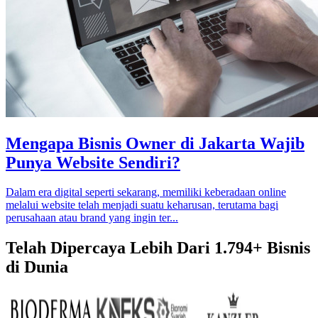
Mengapa Bisnis Owner di Jakarta Wajib
Punya Website Sendiri?
Dalam era digital seperti sekarang, memiliki keberadaan online
melalui website telah menjadi suatu keharusan, terutama bagi
perusahaan atau brand yang ingin ter...
Telah Dipercaya Lebih Dari
1.794+
Bisnis
di Dunia