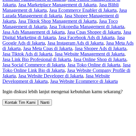
Jakarta
,
Jasa Marketplace Management di Jakarta
,
Jasa Blibli
Management di Jakarta
,
Jasa Ecommerce Enabler di Jakarta
,
Jasa
Lazada Management di Jakarta
,
Jasa Shopee Management di
Jakarta
,
Jasa Tiktok Shop Management di Jakarta
,
Jasa Toco
Management di Jakarta
,
Jasa Tokopedia Management di Jakarta
,
Jasa Ads Management di Jakarta
,
Jasa Cpas Shopee di Jakarta
,
Jasa
Digital Marketing di Jakarta
,
Jasa Facebook Ads di Jakarta
,
Jasa
Google Ads di Jakarta
,
Jasa Instagram Ads di Jakarta
,
Jasa Meta Ads
di Jakarta
,
Jasa Meta Cpas di Jakarta
,
Jasa Shopee Ads di Jakarta
,
Jasa Tiktok Ads di Jakarta
,
Jasa Website Management di Jakarta
,
Jasa Link Bio Profesional di Jakarta
,
Jasa Online Shop di Jakarta
,
Jasa Social Commerce di Jakarta
,
Jasa Toko Online di Jakarta
,
Jasa
Toko Online Link Bio di Jakarta
,
Jasa Website Company Profile di
Jakarta
,
Jasa Website Developer di Jakarta
,
Jasa Website
Development di Jakarta
,
Jasa Website Ecommerce di Jakarta
Ingin diskusi lebih lanjut mengenai kebutuhan kamu sekarang?
Kontak Tim Kami
Nanti