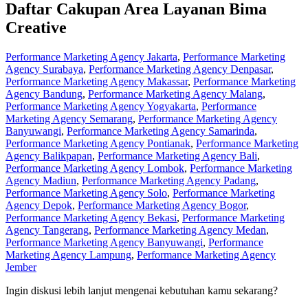
Daftar Cakupan Area Layanan Bima
Creative
Performance Marketing Agency Jakarta
,
Performance Marketing
Agency Surabaya
,
Performance Marketing Agency Denpasar
,
Performance Marketing Agency Makassar
,
Performance Marketing
Agency Bandung
,
Performance Marketing Agency Malang
,
Performance Marketing Agency Yogyakarta
,
Performance
Marketing Agency Semarang
,
Performance Marketing Agency
Banyuwangi
,
Performance Marketing Agency Samarinda
,
Performance Marketing Agency Pontianak
,
Performance Marketing
Agency Balikpapan
,
Performance Marketing Agency Bali
,
Performance Marketing Agency Lombok
,
Performance Marketing
Agency Madiun
,
Performance Marketing Agency Padang
,
Performance Marketing Agency Solo
,
Performance Marketing
Agency Depok
,
Performance Marketing Agency Bogor
,
Performance Marketing Agency Bekasi
,
Performance Marketing
Agency Tangerang
,
Performance Marketing Agency Medan
,
Performance Marketing Agency Banyuwangi
,
Performance
Marketing Agency Lampung
,
Performance Marketing Agency
Jember
Ingin diskusi lebih lanjut mengenai kebutuhan kamu sekarang?