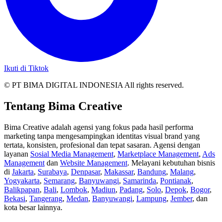
Ikuti di Tiktok
© PT BIMA DIGITAL INDONESIA All rights reserved.
Tentang Bima Creative
Bima Creative adalah agensi yang fokus pada hasil performa
marketing tanpa mengesampingkan identitas visual brand yang
tertata, konsisten, profesional dan tepat sasaran. Agensi dengan
layanan
Sosial Media Management
,
Marketplace Management
,
Ads
Management
dan
Website Management
. Melayani kebutuhan bisnis
di
Jakarta
,
Surabaya
,
Denpasar
,
Makassar
,
Bandung
,
Malang
,
Yogyakarta
,
Semarang
,
Banyuwangi
,
Samarinda
,
Pontianak
,
Balikpapan
,
Bali
,
Lombok
,
Madiun
,
Padang
,
Solo
,
Depok
,
Bogor
,
Bekasi
,
Tangerang
,
Medan
,
Banyuwangi
,
Lampung
,
Jember
, dan
kota besar lainnya.