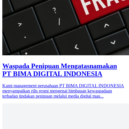
Waspada Penipuan Mengatasnamakan
PT BIMA DIGITAL INDONESIA
Kami management perusahaan PT BIMA DIGITAL INDONESIA
menyampaikan rilis resmi mengenai himbauan kewaspadaan
terhadap tindakan penipuan melalui media digital mau...