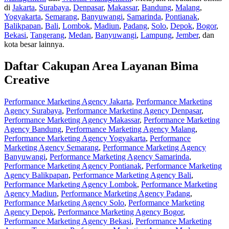
di
Jakarta
,
Surabaya
,
Denpasar
,
Makassar
,
Bandung
,
Malang
,
Yogyakarta
,
Semarang
,
Banyuwangi
,
Samarinda
,
Pontianak
,
Balikpapan
,
Bali
,
Lombok
,
Madiun
,
Padang
,
Solo
,
Depok
,
Bogor
,
Bekasi
,
Tangerang
,
Medan
,
Banyuwangi
,
Lampung
,
Jember
, dan
kota besar lainnya.
Daftar Cakupan Area Layanan Bima
Creative
Performance Marketing Agency Jakarta
,
Performance Marketing
Agency Surabaya
,
Performance Marketing Agency Denpasar
,
Performance Marketing Agency Makassar
,
Performance Marketing
Agency Bandung
,
Performance Marketing Agency Malang
,
Performance Marketing Agency Yogyakarta
,
Performance
Marketing Agency Semarang
,
Performance Marketing Agency
Banyuwangi
,
Performance Marketing Agency Samarinda
,
Performance Marketing Agency Pontianak
,
Performance Marketing
Agency Balikpapan
,
Performance Marketing Agency Bali
,
Performance Marketing Agency Lombok
,
Performance Marketing
Agency Madiun
,
Performance Marketing Agency Padang
,
Performance Marketing Agency Solo
,
Performance Marketing
Agency Depok
,
Performance Marketing Agency Bogor
,
Performance Marketing Agency Bekasi
,
Performance Marketing