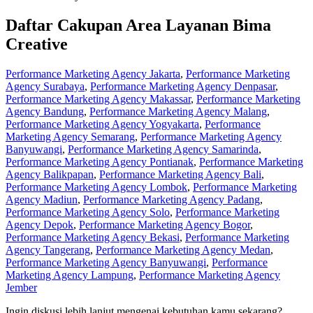
Daftar Cakupan Area Layanan Bima
Creative
Performance Marketing Agency Jakarta
,
Performance Marketing
Agency Surabaya
,
Performance Marketing Agency Denpasar
,
Performance Marketing Agency Makassar
,
Performance Marketing
Agency Bandung
,
Performance Marketing Agency Malang
,
Performance Marketing Agency Yogyakarta
,
Performance
Marketing Agency Semarang
,
Performance Marketing Agency
Banyuwangi
,
Performance Marketing Agency Samarinda
,
Performance Marketing Agency Pontianak
,
Performance Marketing
Agency Balikpapan
,
Performance Marketing Agency Bali
,
Performance Marketing Agency Lombok
,
Performance Marketing
Agency Madiun
,
Performance Marketing Agency Padang
,
Performance Marketing Agency Solo
,
Performance Marketing
Agency Depok
,
Performance Marketing Agency Bogor
,
Performance Marketing Agency Bekasi
,
Performance Marketing
Agency Tangerang
,
Performance Marketing Agency Medan
,
Performance Marketing Agency Banyuwangi
,
Performance
Marketing Agency Lampung
,
Performance Marketing Agency
Jember
Ingin diskusi lebih lanjut mengenai kebutuhan kamu sekarang?