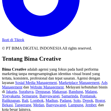
Ikuti di Tiktok
© PT BIMA DIGITAL INDONESIA All rights reserved.
Tentang Bima Creative
Bima Creative
adalah agensi yang fokus pada hasil performa
marketing tanpa mengesampingkan identitas visual brand yang
tertata, konsisten, profesional dan tepat sasaran. Agensi dengan
layanan
Sosial Media Management
,
Marketplace Management
,
Ads
Management
dan
Website Management
. Melayani kebutuhan bisnis
di
Jakarta
,
Surabaya
,
Denpasar
,
Makassar
,
Bandung
,
Malang
,
Yogyakarta
,
Semarang
,
Banyuwangi
,
Samarinda
,
Pontianak
,
Balikpapan
,
Bali
,
Lombok
,
Madiun
,
Padang
,
Solo
,
Depok
,
Bogor
,
Bekasi
,
Tangerang
,
Medan
,
Banyuwangi
,
Lampung
,
Jember
, dan
kota besar lainnya.