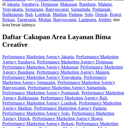
di
Jakarta
,
Surabaya
,
Denpasar
,
Makassar
,
Bandung
,
Malang
,
Yogyakarta
,
Semarang
,
Banyuwangi
,
Samarinda
,
Pontianak
,
Balikpapan
,
Bali
,
Lombok
,
Madiun
,
Padang
,
Solo
,
Depok
,
Bogor
,
Bekasi
,
Tangerang
,
Medan
,
Banyuwangi
,
Lampung
,
Jember
, dan
kota besar lainnya.
Daftar Cakupan Area Layanan Bima
Creative
Performance Marketing Agency Jakarta
,
Performance Marketing
Agency Surabaya
,
Performance Marketing Agency Denpasar
,
Performance Marketing Agency Makassar
,
Performance Marketing
Agency Bandung
,
Performance Marketing Agency Malang
,
Performance Marketing Agency Yogyakarta
,
Performance
Marketing Agency Semarang
,
Performance Marketing Agency
Banyuwangi
,
Performance Marketing Agency Samarinda
,
Performance Marketing Agency Pontianak
,
Performance Marketing
Agency Balikpapan
,
Performance Marketing Agency Bali
,
Performance Marketing Agency Lombok
,
Performance Marketing
Agency Madiun
,
Performance Marketing Agency Padang
,
Performance Marketing Agency Solo
,
Performance Marketing
Agency Depok
,
Performance Marketing Agency Bogor
,
Performance Marketing Agency Bekasi
,
Performance Marketing