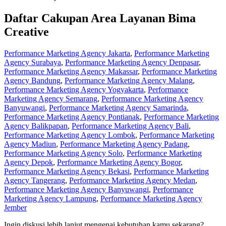
Daftar Cakupan Area Layanan Bima
Creative
Performance Marketing Agency Jakarta
,
Performance Marketing
Agency Surabaya
,
Performance Marketing Agency Denpasar
,
Performance Marketing Agency Makassar
,
Performance Marketing
Agency Bandung
,
Performance Marketing Agency Malang
,
Performance Marketing Agency Yogyakarta
,
Performance
Marketing Agency Semarang
,
Performance Marketing Agency
Banyuwangi
,
Performance Marketing Agency Samarinda
,
Performance Marketing Agency Pontianak
,
Performance Marketing
Agency Balikpapan
,
Performance Marketing Agency Bali
,
Performance Marketing Agency Lombok
,
Performance Marketing
Agency Madiun
,
Performance Marketing Agency Padang
,
Performance Marketing Agency Solo
,
Performance Marketing
Agency Depok
,
Performance Marketing Agency Bogor
,
Performance Marketing Agency Bekasi
,
Performance Marketing
Agency Tangerang
,
Performance Marketing Agency Medan
,
Performance Marketing Agency Banyuwangi
,
Performance
Marketing Agency Lampung
,
Performance Marketing Agency
Jember
Ingin diskusi lebih lanjut mengenai kebutuhan kamu sekarang?