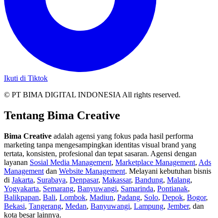
Ikuti di Tiktok
© PT BIMA DIGITAL INDONESIA All rights reserved.
Tentang Bima Creative
Bima Creative
adalah agensi yang fokus pada hasil performa
marketing tanpa mengesampingkan identitas visual brand yang
tertata, konsisten, profesional dan tepat sasaran. Agensi dengan
layanan
Sosial Media Management
,
Marketplace Management
,
Ads
Management
dan
Website Management
. Melayani kebutuhan bisnis
di
Jakarta
,
Surabaya
,
Denpasar
,
Makassar
,
Bandung
,
Malang
,
Yogyakarta
,
Semarang
,
Banyuwangi
,
Samarinda
,
Pontianak
,
Balikpapan
,
Bali
,
Lombok
,
Madiun
,
Padang
,
Solo
,
Depok
,
Bogor
,
Bekasi
,
Tangerang
,
Medan
,
Banyuwangi
,
Lampung
,
Jember
, dan
kota besar lainnya.