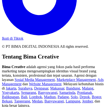
Ikuti di Tiktok
© PT BIMA DIGITAL INDONESIA All rights reserved.
Tentang Bima Creative
Bima Creative
adalah agensi yang fokus pada hasil performa
marketing tanpa mengesampingkan identitas visual brand yang
tertata, konsisten, profesional dan tepat sasaran. Agensi dengan
layanan
Sosial Media Management
,
Marketplace Management
,
Ads
Management
dan
Website Management
. Melayani kebutuhan bisnis
di
Jakarta
,
Surabaya
,
Denpasar
,
Makassar
,
Bandung
,
Malang
,
Yogyakarta
,
Semarang
,
Banyuwangi
,
Samarinda
,
Pontianak
,
Balikpapan
,
Bali
,
Lombok
,
Madiun
,
Padang
,
Solo
,
Depok
,
Bogor
,
Bekasi
,
Tangerang
,
Medan
,
Banyuwangi
,
Lampung
,
Jember
, dan
kota besar lainnya.