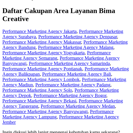
Daftar Cakupan Area Layanan Bima
Creative
Performance Marketing Agency Jakarta
,
Performance Marketing
Agency Surabaya
,
Performance Marketing Agency Denpasar
,
Performance Marketing Agency Makassar
,
Performance Marketing
Agency Bandung
,
Performance Marketing Agency Malang
,
Performance Marketing Agency Yogyakarta
,
Performance
Marketing Agency Semarang
,
Performance Marketing Agency
Banyuwangi
,
Performance Marketing Agency Samarinda
,
Performance Marketing Agency Pontianak
,
Performance Marketing
Agency Balikpapan
,
Performance Marketing Agency Bali
,
Performance Marketing Agency Lombok
,
Performance Marketing
Agency Madiun
,
Performance Marketing Agency Padang
,
Performance Marketing Agency Solo
,
Performance Marketing
Agency Depok
,
Performance Marketing Agency Bogor
,
Performance Marketing Agency Bekasi
,
Performance Marketing
Agency Tangerang
,
Performance Marketing Agency Medan
,
Performance Marketing Agency Banyuwangi
,
Performance
Marketing Agency Lampung
,
Performance Marketing Agency
Jember
Ingin diskusi lebih lanjut mengenai kebutuhan kamu sekarang?