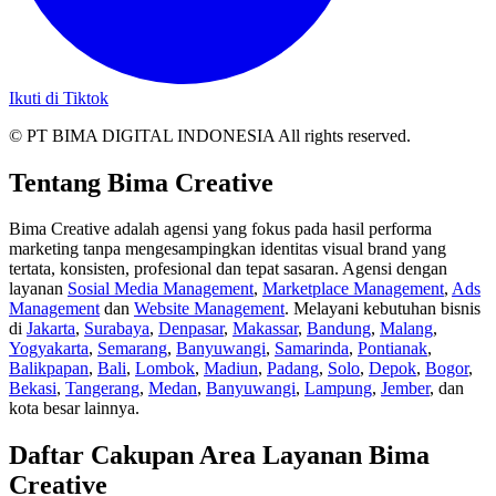
Ikuti di Tiktok
© PT BIMA DIGITAL INDONESIA All rights reserved.
Tentang Bima Creative
Bima Creative adalah agensi yang fokus pada hasil performa
marketing tanpa mengesampingkan identitas visual brand yang
tertata, konsisten, profesional dan tepat sasaran. Agensi dengan
layanan
Sosial Media Management
,
Marketplace Management
,
Ads
Management
dan
Website Management
. Melayani kebutuhan bisnis
di
Jakarta
,
Surabaya
,
Denpasar
,
Makassar
,
Bandung
,
Malang
,
Yogyakarta
,
Semarang
,
Banyuwangi
,
Samarinda
,
Pontianak
,
Balikpapan
,
Bali
,
Lombok
,
Madiun
,
Padang
,
Solo
,
Depok
,
Bogor
,
Bekasi
,
Tangerang
,
Medan
,
Banyuwangi
,
Lampung
,
Jember
, dan
kota besar lainnya.
Daftar Cakupan Area Layanan Bima
Creative