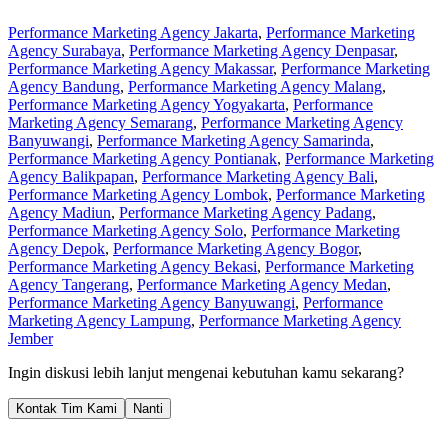
Performance Marketing Agency Jakarta
,
Performance Marketing
Agency Surabaya
,
Performance Marketing Agency Denpasar
,
Performance Marketing Agency Makassar
,
Performance Marketing
Agency Bandung
,
Performance Marketing Agency Malang
,
Performance Marketing Agency Yogyakarta
,
Performance
Marketing Agency Semarang
,
Performance Marketing Agency
Banyuwangi
,
Performance Marketing Agency Samarinda
,
Performance Marketing Agency Pontianak
,
Performance Marketing
Agency Balikpapan
,
Performance Marketing Agency Bali
,
Performance Marketing Agency Lombok
,
Performance Marketing
Agency Madiun
,
Performance Marketing Agency Padang
,
Performance Marketing Agency Solo
,
Performance Marketing
Agency Depok
,
Performance Marketing Agency Bogor
,
Performance Marketing Agency Bekasi
,
Performance Marketing
Agency Tangerang
,
Performance Marketing Agency Medan
,
Performance Marketing Agency Banyuwangi
,
Performance
Marketing Agency Lampung
,
Performance Marketing Agency
Jember
Ingin diskusi lebih lanjut mengenai kebutuhan kamu sekarang?
Kontak Tim Kami
Nanti