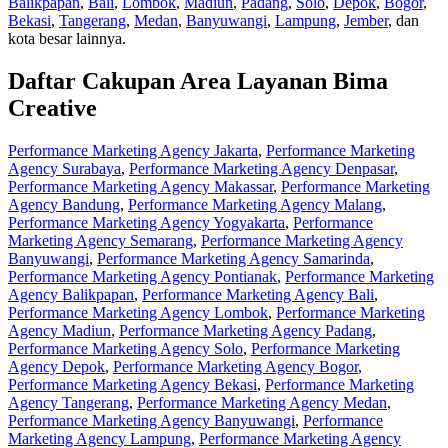
Balikpapan
,
Bali
,
Lombok
,
Madiun
,
Padang
,
Solo
,
Depok
,
Bogor
,
Bekasi
,
Tangerang
,
Medan
,
Banyuwangi
,
Lampung
,
Jember
, dan
kota besar lainnya.
Daftar Cakupan Area Layanan Bima
Creative
Performance Marketing Agency Jakarta
,
Performance Marketing
Agency Surabaya
,
Performance Marketing Agency Denpasar
,
Performance Marketing Agency Makassar
,
Performance Marketing
Agency Bandung
,
Performance Marketing Agency Malang
,
Performance Marketing Agency Yogyakarta
,
Performance
Marketing Agency Semarang
,
Performance Marketing Agency
Banyuwangi
,
Performance Marketing Agency Samarinda
,
Performance Marketing Agency Pontianak
,
Performance Marketing
Agency Balikpapan
,
Performance Marketing Agency Bali
,
Performance Marketing Agency Lombok
,
Performance Marketing
Agency Madiun
,
Performance Marketing Agency Padang
,
Performance Marketing Agency Solo
,
Performance Marketing
Agency Depok
,
Performance Marketing Agency Bogor
,
Performance Marketing Agency Bekasi
,
Performance Marketing
Agency Tangerang
,
Performance Marketing Agency Medan
,
Performance Marketing Agency Banyuwangi
,
Performance
Marketing Agency Lampung
,
Performance Marketing Agency