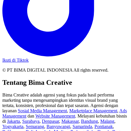
Ikuti di Tiktok
© PT BIMA DIGITAL INDONESIA All rights reserved.
Tentang Bima Creative
Bima Creative adalah agensi yang fokus pada hasil performa
marketing tanpa mengesampingkan identitas visual brand yang
tertata, konsisten, profesional dan tepat sasaran. Agensi dengan
layanan
Sosial Media Management
,
Marketplace Management
,
Ads
Management
dan
Website Management
. Melayani kebutuhan bisnis
di
Jakarta
,
Surabaya
,
Denpasar
,
Makassar
,
Bandung
,
Malang
,
Yogyakarta
,
Semarang
,
Banyuwangi
,
Samarinda
,
Pontianak
,