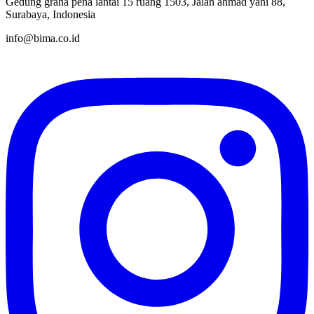
Gedung graha pena lantai 15 ruang 1503, Jalan ahmad yani 88,
Surabaya, Indonesia
info@bima.co.id