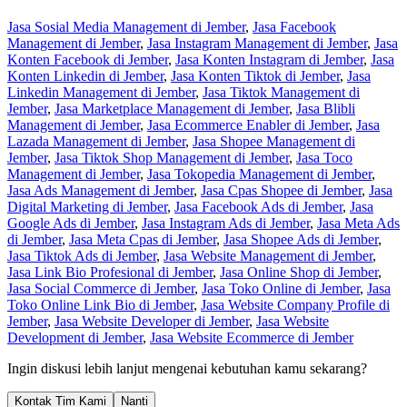
Jasa Sosial Media Management di Jember
,
Jasa Facebook
Management di Jember
,
Jasa Instagram Management di Jember
,
Jasa
Konten Facebook di Jember
,
Jasa Konten Instagram di Jember
,
Jasa
Konten Linkedin di Jember
,
Jasa Konten Tiktok di Jember
,
Jasa
Linkedin Management di Jember
,
Jasa Tiktok Management di
Jember
,
Jasa Marketplace Management di Jember
,
Jasa Blibli
Management di Jember
,
Jasa Ecommerce Enabler di Jember
,
Jasa
Lazada Management di Jember
,
Jasa Shopee Management di
Jember
,
Jasa Tiktok Shop Management di Jember
,
Jasa Toco
Management di Jember
,
Jasa Tokopedia Management di Jember
,
Jasa Ads Management di Jember
,
Jasa Cpas Shopee di Jember
,
Jasa
Digital Marketing di Jember
,
Jasa Facebook Ads di Jember
,
Jasa
Google Ads di Jember
,
Jasa Instagram Ads di Jember
,
Jasa Meta Ads
di Jember
,
Jasa Meta Cpas di Jember
,
Jasa Shopee Ads di Jember
,
Jasa Tiktok Ads di Jember
,
Jasa Website Management di Jember
,
Jasa Link Bio Profesional di Jember
,
Jasa Online Shop di Jember
,
Jasa Social Commerce di Jember
,
Jasa Toko Online di Jember
,
Jasa
Toko Online Link Bio di Jember
,
Jasa Website Company Profile di
Jember
,
Jasa Website Developer di Jember
,
Jasa Website
Development di Jember
,
Jasa Website Ecommerce di Jember
Ingin diskusi lebih lanjut mengenai kebutuhan kamu sekarang?
Kontak Tim Kami
Nanti