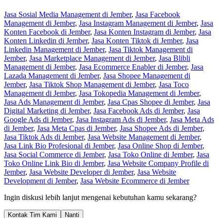
Jasa Sosial Media Management di Jember
,
Jasa Facebook
Management di Jember
,
Jasa Instagram Management di Jember
,
Jasa
Konten Facebook di Jember
,
Jasa Konten Instagram di Jember
,
Jasa
Konten Linkedin di Jember
,
Jasa Konten Tiktok di Jember
,
Jasa
Linkedin Management di Jember
,
Jasa Tiktok Management di
Jember
,
Jasa Marketplace Management di Jember
,
Jasa Blibli
Management di Jember
,
Jasa Ecommerce Enabler di Jember
,
Jasa
Lazada Management di Jember
,
Jasa Shopee Management di
Jember
,
Jasa Tiktok Shop Management di Jember
,
Jasa Toco
Management di Jember
,
Jasa Tokopedia Management di Jember
,
Jasa Ads Management di Jember
,
Jasa Cpas Shopee di Jember
,
Jasa
Digital Marketing di Jember
,
Jasa Facebook Ads di Jember
,
Jasa
Google Ads di Jember
,
Jasa Instagram Ads di Jember
,
Jasa Meta Ads
di Jember
,
Jasa Meta Cpas di Jember
,
Jasa Shopee Ads di Jember
,
Jasa Tiktok Ads di Jember
,
Jasa Website Management di Jember
,
Jasa Link Bio Profesional di Jember
,
Jasa Online Shop di Jember
,
Jasa Social Commerce di Jember
,
Jasa Toko Online di Jember
,
Jasa
Toko Online Link Bio di Jember
,
Jasa Website Company Profile di
Jember
,
Jasa Website Developer di Jember
,
Jasa Website
Development di Jember
,
Jasa Website Ecommerce di Jember
Ingin diskusi lebih lanjut mengenai kebutuhan kamu sekarang?
Kontak Tim Kami
Nanti