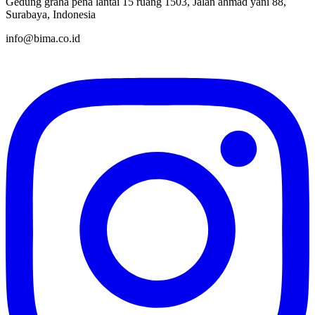
Gedung graha pena lantai 15 ruang 1503, Jalan ahmad yani 88,
Surabaya, Indonesia
info@bima.co.id