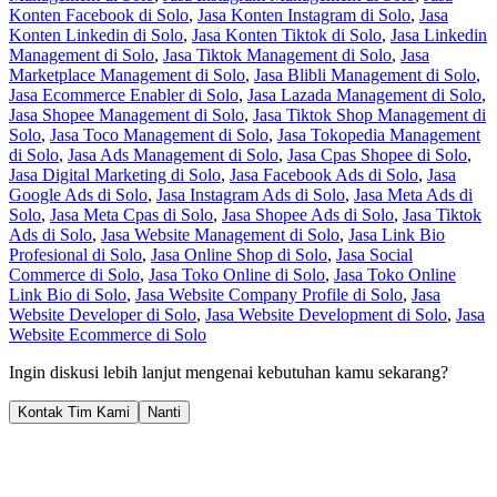
Konten Facebook di Solo
,
Jasa Konten Instagram di Solo
,
Jasa
Konten Linkedin di Solo
,
Jasa Konten Tiktok di Solo
,
Jasa Linkedin
Management di Solo
,
Jasa Tiktok Management di Solo
,
Jasa
Marketplace Management di Solo
,
Jasa Blibli Management di Solo
,
Jasa Ecommerce Enabler di Solo
,
Jasa Lazada Management di Solo
,
Jasa Shopee Management di Solo
,
Jasa Tiktok Shop Management di
Solo
,
Jasa Toco Management di Solo
,
Jasa Tokopedia Management
di Solo
,
Jasa Ads Management di Solo
,
Jasa Cpas Shopee di Solo
,
Jasa Digital Marketing di Solo
,
Jasa Facebook Ads di Solo
,
Jasa
Google Ads di Solo
,
Jasa Instagram Ads di Solo
,
Jasa Meta Ads di
Solo
,
Jasa Meta Cpas di Solo
,
Jasa Shopee Ads di Solo
,
Jasa Tiktok
Ads di Solo
,
Jasa Website Management di Solo
,
Jasa Link Bio
Profesional di Solo
,
Jasa Online Shop di Solo
,
Jasa Social
Commerce di Solo
,
Jasa Toko Online di Solo
,
Jasa Toko Online
Link Bio di Solo
,
Jasa Website Company Profile di Solo
,
Jasa
Website Developer di Solo
,
Jasa Website Development di Solo
,
Jasa
Website Ecommerce di Solo
Ingin diskusi lebih lanjut mengenai kebutuhan kamu sekarang?
Kontak Tim Kami
Nanti