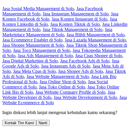
Jasa Sosial Media Management di Solo
,
Jasa Facebook
Management di Solo
,
Jasa Instagram Management di Solo
,
Jasa
Konten Facebook di Solo
,
Jasa Konten Instagram di Solo
,
Jasa
Konten Linkedin di Solo
,
Jasa Konten Tiktok di Solo
,
Jasa Linkedin
Management di Solo
,
Jasa Tiktok Management di Solo
,
Jasa
Marketplace Management di Solo
,
Jasa Blibli Management di Solo
,
Jasa Ecommerce Enabler di Solo
,
Jasa Lazada Management di Solo
,
Jasa Shopee Management di Solo
,
Jasa Tiktok Shop Management di
Solo
,
Jasa Toco Management di Solo
,
Jasa Tokopedia Management
di Solo
,
Jasa Ads Management di Solo
,
Jasa Cpas Shopee di Solo
,
Jasa Digital Marketing di Solo
,
Jasa Facebook Ads di Solo
,
Jasa
Google Ads di Solo
,
Jasa Instagram Ads di Solo
,
Jasa Meta Ads di
Solo
,
Jasa Meta Cpas di Solo
,
Jasa Shopee Ads di Solo
,
Jasa Tiktok
Ads di Solo
,
Jasa Website Management di Solo
,
Jasa Link Bio
Profesional di Solo
,
Jasa Online Shop di Solo
,
Jasa Social
Commerce di Solo
,
Jasa Toko Online di Solo
,
Jasa Toko Online
Link Bio di Solo
,
Jasa Website Company Profile di Solo
,
Jasa
Website Developer di Solo
,
Jasa Website Development di Solo
,
Jasa
Website Ecommerce di Solo
Ingin diskusi lebih lanjut mengenai kebutuhan kamu sekarang?
Kontak Tim Kami
Nanti