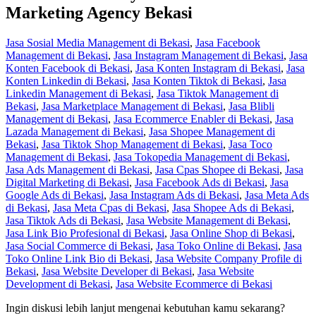
Marketing Agency Bekasi
Jasa Sosial Media Management di Bekasi
,
Jasa Facebook
Management di Bekasi
,
Jasa Instagram Management di Bekasi
,
Jasa
Konten Facebook di Bekasi
,
Jasa Konten Instagram di Bekasi
,
Jasa
Konten Linkedin di Bekasi
,
Jasa Konten Tiktok di Bekasi
,
Jasa
Linkedin Management di Bekasi
,
Jasa Tiktok Management di
Bekasi
,
Jasa Marketplace Management di Bekasi
,
Jasa Blibli
Management di Bekasi
,
Jasa Ecommerce Enabler di Bekasi
,
Jasa
Lazada Management di Bekasi
,
Jasa Shopee Management di
Bekasi
,
Jasa Tiktok Shop Management di Bekasi
,
Jasa Toco
Management di Bekasi
,
Jasa Tokopedia Management di Bekasi
,
Jasa Ads Management di Bekasi
,
Jasa Cpas Shopee di Bekasi
,
Jasa
Digital Marketing di Bekasi
,
Jasa Facebook Ads di Bekasi
,
Jasa
Google Ads di Bekasi
,
Jasa Instagram Ads di Bekasi
,
Jasa Meta Ads
di Bekasi
,
Jasa Meta Cpas di Bekasi
,
Jasa Shopee Ads di Bekasi
,
Jasa Tiktok Ads di Bekasi
,
Jasa Website Management di Bekasi
,
Jasa Link Bio Profesional di Bekasi
,
Jasa Online Shop di Bekasi
,
Jasa Social Commerce di Bekasi
,
Jasa Toko Online di Bekasi
,
Jasa
Toko Online Link Bio di Bekasi
,
Jasa Website Company Profile di
Bekasi
,
Jasa Website Developer di Bekasi
,
Jasa Website
Development di Bekasi
,
Jasa Website Ecommerce di Bekasi
Ingin diskusi lebih lanjut mengenai kebutuhan kamu sekarang?