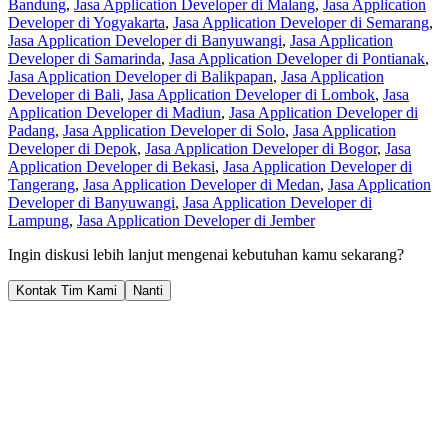
Bandung
,
Jasa Application Developer di Malang
,
Jasa Application
Developer di Yogyakarta
,
Jasa Application Developer di Semarang
,
Jasa Application Developer di Banyuwangi
,
Jasa Application
Developer di Samarinda
,
Jasa Application Developer di Pontianak
,
Jasa Application Developer di Balikpapan
,
Jasa Application
Developer di Bali
,
Jasa Application Developer di Lombok
,
Jasa
Application Developer di Madiun
,
Jasa Application Developer di
Padang
,
Jasa Application Developer di Solo
,
Jasa Application
Developer di Depok
,
Jasa Application Developer di Bogor
,
Jasa
Application Developer di Bekasi
,
Jasa Application Developer di
Tangerang
,
Jasa Application Developer di Medan
,
Jasa Application
Developer di Banyuwangi
,
Jasa Application Developer di
Lampung
,
Jasa Application Developer di Jember
Ingin diskusi lebih lanjut mengenai kebutuhan kamu sekarang?
Kontak Tim Kami
Nanti