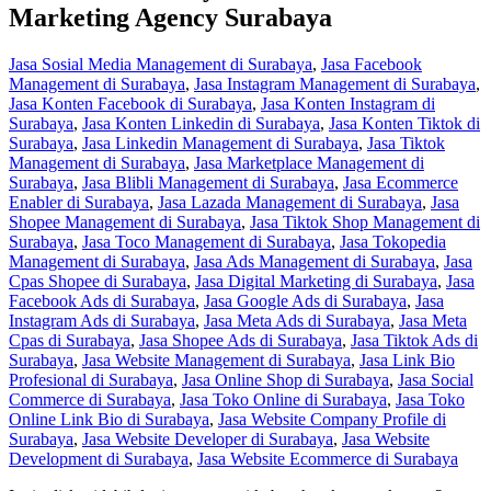
Marketing Agency Surabaya
Jasa Sosial Media Management di Surabaya
,
Jasa Facebook
Management di Surabaya
,
Jasa Instagram Management di Surabaya
,
Jasa Konten Facebook di Surabaya
,
Jasa Konten Instagram di
Surabaya
,
Jasa Konten Linkedin di Surabaya
,
Jasa Konten Tiktok di
Surabaya
,
Jasa Linkedin Management di Surabaya
,
Jasa Tiktok
Management di Surabaya
,
Jasa Marketplace Management di
Surabaya
,
Jasa Blibli Management di Surabaya
,
Jasa Ecommerce
Enabler di Surabaya
,
Jasa Lazada Management di Surabaya
,
Jasa
Shopee Management di Surabaya
,
Jasa Tiktok Shop Management di
Surabaya
,
Jasa Toco Management di Surabaya
,
Jasa Tokopedia
Management di Surabaya
,
Jasa Ads Management di Surabaya
,
Jasa
Cpas Shopee di Surabaya
,
Jasa Digital Marketing di Surabaya
,
Jasa
Facebook Ads di Surabaya
,
Jasa Google Ads di Surabaya
,
Jasa
Instagram Ads di Surabaya
,
Jasa Meta Ads di Surabaya
,
Jasa Meta
Cpas di Surabaya
,
Jasa Shopee Ads di Surabaya
,
Jasa Tiktok Ads di
Surabaya
,
Jasa Website Management di Surabaya
,
Jasa Link Bio
Profesional di Surabaya
,
Jasa Online Shop di Surabaya
,
Jasa Social
Commerce di Surabaya
,
Jasa Toko Online di Surabaya
,
Jasa Toko
Online Link Bio di Surabaya
,
Jasa Website Company Profile di
Surabaya
,
Jasa Website Developer di Surabaya
,
Jasa Website
Development di Surabaya
,
Jasa Website Ecommerce di Surabaya