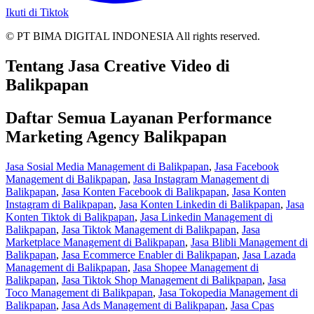
Ikuti di Tiktok
© PT BIMA DIGITAL INDONESIA All rights reserved.
Tentang Jasa Creative Video di
Balikpapan
Daftar Semua Layanan Performance
Marketing Agency Balikpapan
Jasa Sosial Media Management di Balikpapan
,
Jasa Facebook
Management di Balikpapan
,
Jasa Instagram Management di
Balikpapan
,
Jasa Konten Facebook di Balikpapan
,
Jasa Konten
Instagram di Balikpapan
,
Jasa Konten Linkedin di Balikpapan
,
Jasa
Konten Tiktok di Balikpapan
,
Jasa Linkedin Management di
Balikpapan
,
Jasa Tiktok Management di Balikpapan
,
Jasa
Marketplace Management di Balikpapan
,
Jasa Blibli Management di
Balikpapan
,
Jasa Ecommerce Enabler di Balikpapan
,
Jasa Lazada
Management di Balikpapan
,
Jasa Shopee Management di
Balikpapan
,
Jasa Tiktok Shop Management di Balikpapan
,
Jasa
Toco Management di Balikpapan
,
Jasa Tokopedia Management di
Balikpapan
,
Jasa Ads Management di Balikpapan
,
Jasa Cpas