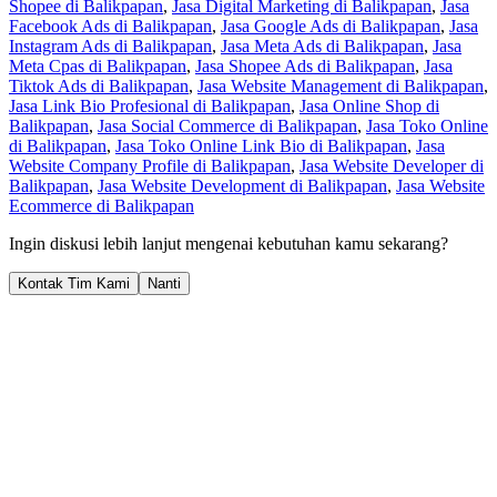
Shopee di Balikpapan
,
Jasa Digital Marketing di Balikpapan
,
Jasa
Facebook Ads di Balikpapan
,
Jasa Google Ads di Balikpapan
,
Jasa
Instagram Ads di Balikpapan
,
Jasa Meta Ads di Balikpapan
,
Jasa
Meta Cpas di Balikpapan
,
Jasa Shopee Ads di Balikpapan
,
Jasa
Tiktok Ads di Balikpapan
,
Jasa Website Management di Balikpapan
,
Jasa Link Bio Profesional di Balikpapan
,
Jasa Online Shop di
Balikpapan
,
Jasa Social Commerce di Balikpapan
,
Jasa Toko Online
di Balikpapan
,
Jasa Toko Online Link Bio di Balikpapan
,
Jasa
Website Company Profile di Balikpapan
,
Jasa Website Developer di
Balikpapan
,
Jasa Website Development di Balikpapan
,
Jasa Website
Ecommerce di Balikpapan
Ingin diskusi lebih lanjut mengenai kebutuhan kamu sekarang?
Kontak Tim Kami
Nanti