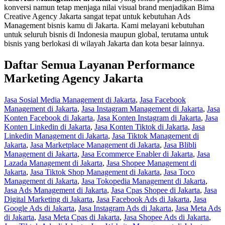
konversi namun tetap menjaga nilai visual brand menjadikan Bima
Creative Agency Jakarta sangat tepat untuk kebutuhan Ads
Management bisnis kamu di Jakarta. Kami melayani kebutuhan
untuk seluruh bisnis di Indonesia maupun global, terutama untuk
bisnis yang berlokasi di wilayah Jakarta dan kota besar lainnya.
Daftar Semua Layanan Performance
Marketing Agency Jakarta
Jasa Sosial Media Management di Jakarta
,
Jasa Facebook
Management di Jakarta
,
Jasa Instagram Management di Jakarta
,
Jasa
Konten Facebook di Jakarta
,
Jasa Konten Instagram di Jakarta
,
Jasa
Konten Linkedin di Jakarta
,
Jasa Konten Tiktok di Jakarta
,
Jasa
Linkedin Management di Jakarta
,
Jasa Tiktok Management di
Jakarta
,
Jasa Marketplace Management di Jakarta
,
Jasa Blibli
Management di Jakarta
,
Jasa Ecommerce Enabler di Jakarta
,
Jasa
Lazada Management di Jakarta
,
Jasa Shopee Management di
Jakarta
,
Jasa Tiktok Shop Management di Jakarta
,
Jasa Toco
Management di Jakarta
,
Jasa Tokopedia Management di Jakarta
,
Jasa Ads Management di Jakarta
,
Jasa Cpas Shopee di Jakarta
,
Jasa
Digital Marketing di Jakarta
,
Jasa Facebook Ads di Jakarta
,
Jasa
Google Ads di Jakarta
,
Jasa Instagram Ads di Jakarta
,
Jasa Meta Ads
di Jakarta
,
Jasa Meta Cpas di Jakarta
,
Jasa Shopee Ads di Jakarta
,