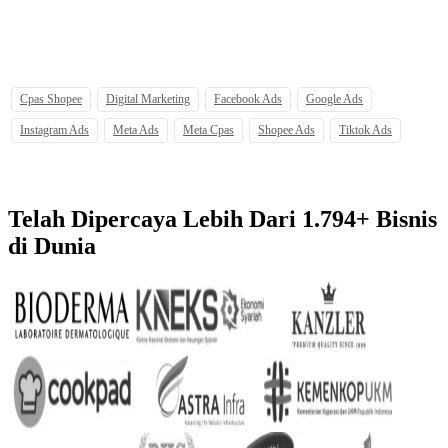
Cpas Shopee
Digital Marketing
Facebook Ads
Google Ads
Instagram Ads
Meta Ads
Meta Cpas
Shopee Ads
Tiktok Ads
Telah Dipercaya Lebih Dari
1.794+
Bisnis
di Dunia