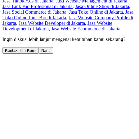
Jasa Tiktok Ads di Jakarta
,
Jasa Website Management di Jakarta
,
Jasa Link Bio Profesional di Jakarta
,
Jasa Online Shop di Jakarta
,
Jasa Social Commerce di Jakarta
,
Jasa Toko Online di Jakarta
,
Jasa
Toko Online Link Bio di Jakarta
,
Jasa Website Company Profile di
Jakarta
,
Jasa Website Developer di Jakarta
,
Jasa Website
Development di Jakarta
,
Jasa Website Ecommerce di Jakarta
Ingin diskusi lebih lanjut mengenai kebutuhan kamu sekarang?
Kontak Tim Kami
Nanti