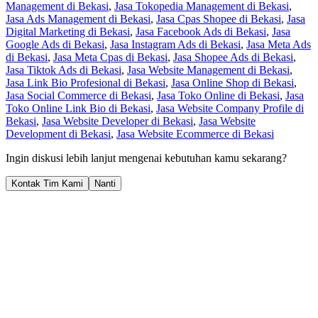
Management di Bekasi
,
Jasa Tokopedia Management di Bekasi
,
Jasa Ads Management di Bekasi
,
Jasa Cpas Shopee di Bekasi
,
Jasa
Digital Marketing di Bekasi
,
Jasa Facebook Ads di Bekasi
,
Jasa
Google Ads di Bekasi
,
Jasa Instagram Ads di Bekasi
,
Jasa Meta Ads
di Bekasi
,
Jasa Meta Cpas di Bekasi
,
Jasa Shopee Ads di Bekasi
,
Jasa Tiktok Ads di Bekasi
,
Jasa Website Management di Bekasi
,
Jasa Link Bio Profesional di Bekasi
,
Jasa Online Shop di Bekasi
,
Jasa Social Commerce di Bekasi
,
Jasa Toko Online di Bekasi
,
Jasa
Toko Online Link Bio di Bekasi
,
Jasa Website Company Profile di
Bekasi
,
Jasa Website Developer di Bekasi
,
Jasa Website
Development di Bekasi
,
Jasa Website Ecommerce di Bekasi
Ingin diskusi lebih lanjut mengenai kebutuhan kamu sekarang?
Kontak Tim Kami
Nanti