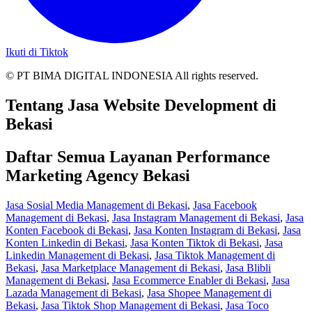
Ikuti di Tiktok
© PT BIMA DIGITAL INDONESIA All rights reserved.
Tentang Jasa Website Development di
Bekasi
Daftar Semua Layanan Performance
Marketing Agency Bekasi
Jasa Sosial Media Management di Bekasi
,
Jasa Facebook
Management di Bekasi
,
Jasa Instagram Management di Bekasi
,
Jasa
Konten Facebook di Bekasi
,
Jasa Konten Instagram di Bekasi
,
Jasa
Konten Linkedin di Bekasi
,
Jasa Konten Tiktok di Bekasi
,
Jasa
Linkedin Management di Bekasi
,
Jasa Tiktok Management di
Bekasi
,
Jasa Marketplace Management di Bekasi
,
Jasa Blibli
Management di Bekasi
,
Jasa Ecommerce Enabler di Bekasi
,
Jasa
Lazada Management di Bekasi
,
Jasa Shopee Management di
Bekasi
,
Jasa Tiktok Shop Management di Bekasi
,
Jasa Toco