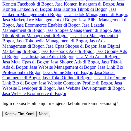
Konten Facebook di Bogor
,
Jasa Konten Instagram di Bogor
,
Jasa
Konten Linkedin di Bogor
,
Jasa Konten Tiktok di Bogor
,
Jasa
Linkedin Management di Bogor
,
Jasa Tiktok Management di Bogor
,
Jasa Marketplace Management di Bogor
,
Jasa Blibli Management di
Bogor
,
Jasa Ecommerce Enabler di Bogor
,
Jasa Lazada
Management di Bogor
,
Jasa Shopee Management di Bogor
,
Jasa
Tiktok Shop Management di Bogor
,
Jasa Toco Management di
Bogor
,
Jasa Tokopedia Management di Bogor
,
Jasa Ads
Management di Bogor
,
Jasa Cpas Shopee di Bogor
,
Jasa Digital
Marketing di Bogor
,
Jasa Facebook Ads di Bogor
,
Jasa Google Ads
di Bogor
,
Jasa Instagram Ads di Bogor
,
Jasa Meta Ads di Bogor
,
Jasa Meta Cpas di Bogor
,
Jasa Shopee Ads di Bogor
,
Jasa Tiktok
Ads di Bogor
,
Jasa Website Management di Bogor
,
Jasa Link Bio
Profesional di Bogor
,
Jasa Online Shop di Bogor
,
Jasa Social
Commerce di Bogor
,
Jasa Toko Online di Bogor
,
Jasa Toko Online
Link Bio di Bogor
,
Jasa Website Company Profile di Bogor
,
Jasa
Website Developer di Bogor
,
Jasa Website Development di Bogor
,
Jasa Website Ecommerce di Bogor
Ingin diskusi lebih lanjut mengenai kebutuhan kamu sekarang?
Kontak Tim Kami
Nanti