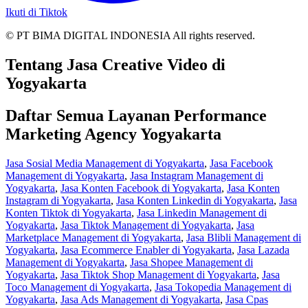
Ikuti di Tiktok
© PT BIMA DIGITAL INDONESIA All rights reserved.
Tentang Jasa Creative Video di
Yogyakarta
Daftar Semua Layanan Performance
Marketing Agency Yogyakarta
Jasa Sosial Media Management di Yogyakarta
,
Jasa Facebook
Management di Yogyakarta
,
Jasa Instagram Management di
Yogyakarta
,
Jasa Konten Facebook di Yogyakarta
,
Jasa Konten
Instagram di Yogyakarta
,
Jasa Konten Linkedin di Yogyakarta
,
Jasa
Konten Tiktok di Yogyakarta
,
Jasa Linkedin Management di
Yogyakarta
,
Jasa Tiktok Management di Yogyakarta
,
Jasa
Marketplace Management di Yogyakarta
,
Jasa Blibli Management di
Yogyakarta
,
Jasa Ecommerce Enabler di Yogyakarta
,
Jasa Lazada
Management di Yogyakarta
,
Jasa Shopee Management di
Yogyakarta
,
Jasa Tiktok Shop Management di Yogyakarta
,
Jasa
Toco Management di Yogyakarta
,
Jasa Tokopedia Management di
Yogyakarta
,
Jasa Ads Management di Yogyakarta
,
Jasa Cpas