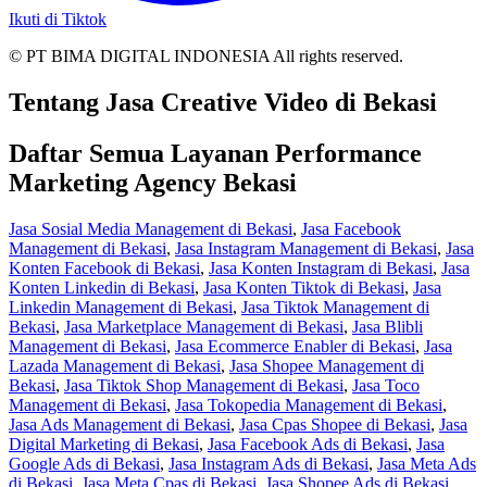
Ikuti di Tiktok
© PT BIMA DIGITAL INDONESIA All rights reserved.
Tentang Jasa Creative Video di Bekasi
Daftar Semua Layanan Performance
Marketing Agency Bekasi
Jasa Sosial Media Management di Bekasi
,
Jasa Facebook
Management di Bekasi
,
Jasa Instagram Management di Bekasi
,
Jasa
Konten Facebook di Bekasi
,
Jasa Konten Instagram di Bekasi
,
Jasa
Konten Linkedin di Bekasi
,
Jasa Konten Tiktok di Bekasi
,
Jasa
Linkedin Management di Bekasi
,
Jasa Tiktok Management di
Bekasi
,
Jasa Marketplace Management di Bekasi
,
Jasa Blibli
Management di Bekasi
,
Jasa Ecommerce Enabler di Bekasi
,
Jasa
Lazada Management di Bekasi
,
Jasa Shopee Management di
Bekasi
,
Jasa Tiktok Shop Management di Bekasi
,
Jasa Toco
Management di Bekasi
,
Jasa Tokopedia Management di Bekasi
,
Jasa Ads Management di Bekasi
,
Jasa Cpas Shopee di Bekasi
,
Jasa
Digital Marketing di Bekasi
,
Jasa Facebook Ads di Bekasi
,
Jasa
Google Ads di Bekasi
,
Jasa Instagram Ads di Bekasi
,
Jasa Meta Ads
di Bekasi
,
Jasa Meta Cpas di Bekasi
,
Jasa Shopee Ads di Bekasi
,