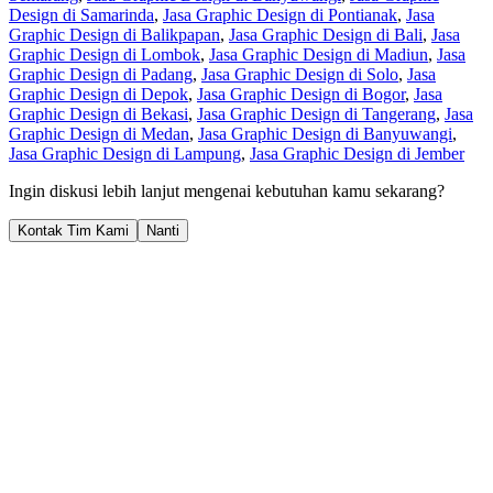
Design di Samarinda
,
Jasa Graphic Design di Pontianak
,
Jasa
Graphic Design di Balikpapan
,
Jasa Graphic Design di Bali
,
Jasa
Graphic Design di Lombok
,
Jasa Graphic Design di Madiun
,
Jasa
Graphic Design di Padang
,
Jasa Graphic Design di Solo
,
Jasa
Graphic Design di Depok
,
Jasa Graphic Design di Bogor
,
Jasa
Graphic Design di Bekasi
,
Jasa Graphic Design di Tangerang
,
Jasa
Graphic Design di Medan
,
Jasa Graphic Design di Banyuwangi
,
Jasa Graphic Design di Lampung
,
Jasa Graphic Design di Jember
Ingin diskusi lebih lanjut mengenai kebutuhan kamu sekarang?
Kontak Tim Kami
Nanti