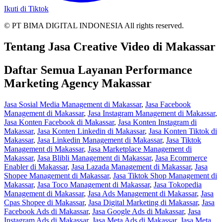
Ikuti di Tiktok
© PT BIMA DIGITAL INDONESIA All rights reserved.
Tentang Jasa Creative Video di Makassar
Daftar Semua Layanan Performance
Marketing Agency Makassar
Jasa Sosial Media Management di Makassar
,
Jasa Facebook
Management di Makassar
,
Jasa Instagram Management di Makassar
,
Jasa Konten Facebook di Makassar
,
Jasa Konten Instagram di
Makassar
,
Jasa Konten Linkedin di Makassar
,
Jasa Konten Tiktok di
Makassar
,
Jasa Linkedin Management di Makassar
,
Jasa Tiktok
Management di Makassar
,
Jasa Marketplace Management di
Makassar
,
Jasa Blibli Management di Makassar
,
Jasa Ecommerce
Enabler di Makassar
,
Jasa Lazada Management di Makassar
,
Jasa
Shopee Management di Makassar
,
Jasa Tiktok Shop Management di
Makassar
,
Jasa Toco Management di Makassar
,
Jasa Tokopedia
Management di Makassar
,
Jasa Ads Management di Makassar
,
Jasa
Cpas Shopee di Makassar
,
Jasa Digital Marketing di Makassar
,
Jasa
Facebook Ads di Makassar
,
Jasa Google Ads di Makassar
,
Jasa
Instagram Ads di Makassar
,
Jasa Meta Ads di Makassar
,
Jasa Meta