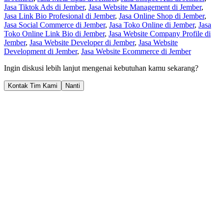
Jasa Tiktok Ads di Jember
,
Jasa Website Management di Jember
,
Jasa Link Bio Profesional di Jember
,
Jasa Online Shop di Jember
,
Jasa Social Commerce di Jember
,
Jasa Toko Online di Jember
,
Jasa
Toko Online Link Bio di Jember
,
Jasa Website Company Profile di
Jember
,
Jasa Website Developer di Jember
,
Jasa Website
Development di Jember
,
Jasa Website Ecommerce di Jember
Ingin diskusi lebih lanjut mengenai kebutuhan kamu sekarang?
Kontak Tim Kami
Nanti