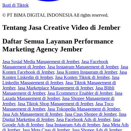
Ikuti di Tiktok
© PT BIMA DIGITAL INDONESIA All rights reserved.
Tentang Jasa Creative Video di Jember
Daftar Semua Layanan Performance
Marketing Agency Jember
Jasa Sosial Media Management di Jember
,
Jasa Facebook
Management di Jember
,
Jasa Instagram Management di Jember
,
Jasa
Konten Facebook di Jember
,
Jasa Konten Instagram di Jember
,
Jasa
Konten Linkedin di Jember
,
Jasa Konten Tiktok di Jember
,
Jasa
Linkedin Management di Jember
,
Jasa Tiktok Management di
Jember
,
Jasa Marketplace Management di Jember
,
Jasa Blibli
Management di Jember
,
Jasa Ecommerce Enabler di Jember
,
Jasa
Lazada Management di Jember
,
Jasa Shopee Management di
Jember
,
Jasa Tiktok Shop Management di Jember
,
Jasa Toco
Management di Jember
,
Jasa Tokopedia Management di Jember
,
Jasa Ads Management di Jember
,
Jasa Cpas Shopee di Jember
,
Jasa
Digital Marketing di Jember
,
Jasa Facebook Ads di Jember
,
Jasa
Google Ads di Jember
,
Jasa Instagram Ads di Jember
,
Jasa Meta Ads
di Jember
,
Jasa Meta Cpas di Jember
,
Jasa Shopee Ads di Jember
,