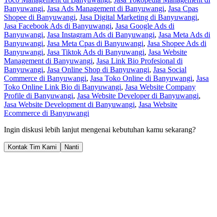
Marketing Agency Banyuwangi
Jasa Sosial Media Management di Banyuwangi
,
Jasa Facebook
Management di Banyuwangi
,
Jasa Instagram Management di
Banyuwangi
,
Jasa Konten Facebook di Banyuwangi
,
Jasa Konten
Instagram di Banyuwangi
,
Jasa Konten Linkedin di Banyuwangi
,
Jasa Konten Tiktok di Banyuwangi
,
Jasa Linkedin Management di
Banyuwangi
,
Jasa Tiktok Management di Banyuwangi
,
Jasa
Marketplace Management di Banyuwangi
,
Jasa Blibli Management
di Banyuwangi
,
Jasa Ecommerce Enabler di Banyuwangi
,
Jasa
Lazada Management di Banyuwangi
,
Jasa Shopee Management di
Banyuwangi
,
Jasa Tiktok Shop Management di Banyuwangi
,
Jasa
Toco Management di Banyuwangi
,
Jasa Tokopedia Management di
Banyuwangi
,
Jasa Ads Management di Banyuwangi
,
Jasa Cpas
Shopee di Banyuwangi
,
Jasa Digital Marketing di Banyuwangi
,
Jasa Facebook Ads di Banyuwangi
,
Jasa Google Ads di
Banyuwangi
,
Jasa Instagram Ads di Banyuwangi
,
Jasa Meta Ads di
Banyuwangi
,
Jasa Meta Cpas di Banyuwangi
,
Jasa Shopee Ads di
Banyuwangi
,
Jasa Tiktok Ads di Banyuwangi
,
Jasa Website
Management di Banyuwangi
,
Jasa Link Bio Profesional di
Banyuwangi
,
Jasa Online Shop di Banyuwangi
,
Jasa Social
Commerce di Banyuwangi
,
Jasa Toko Online di Banyuwangi
,
Jasa
Toko Online Link Bio di Banyuwangi
,
Jasa Website Company
Profile di Banyuwangi
,
Jasa Website Developer di Banyuwangi
,