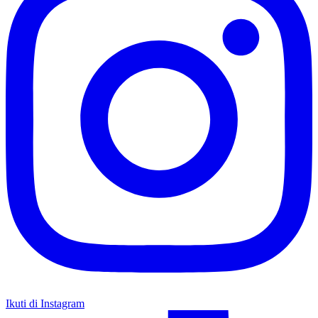
PT BIMA DIGITAL INDONESIA
Kantor Pusat
Gedung graha pena lantai 15 ruang 1503, Jalan ahmad yani 88,
Surabaya, Indonesia
info@bima.co.id