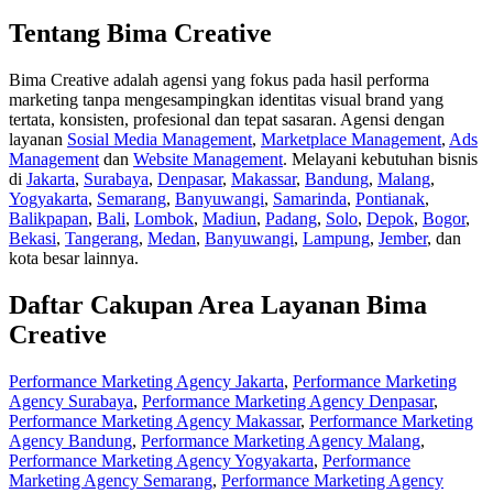
Tentang Bima Creative
Bima Creative adalah agensi yang fokus pada hasil performa
marketing tanpa mengesampingkan identitas visual brand yang
tertata, konsisten, profesional dan tepat sasaran. Agensi dengan
layanan
Sosial Media Management
,
Marketplace Management
,
Ads
Management
dan
Website Management
. Melayani kebutuhan bisnis
di
Jakarta
,
Surabaya
,
Denpasar
,
Makassar
,
Bandung
,
Malang
,
Yogyakarta
,
Semarang
,
Banyuwangi
,
Samarinda
,
Pontianak
,
Balikpapan
,
Bali
,
Lombok
,
Madiun
,
Padang
,
Solo
,
Depok
,
Bogor
,
Bekasi
,
Tangerang
,
Medan
,
Banyuwangi
,
Lampung
,
Jember
, dan
kota besar lainnya.
Daftar Cakupan Area Layanan Bima
Creative
Performance Marketing Agency Jakarta
,
Performance Marketing
Agency Surabaya
,
Performance Marketing Agency Denpasar
,
Performance Marketing Agency Makassar
,
Performance Marketing
Agency Bandung
,
Performance Marketing Agency Malang
,
Performance Marketing Agency Yogyakarta
,
Performance
Marketing Agency Semarang
,
Performance Marketing Agency