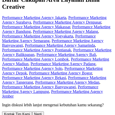
Creative
Performance Marketing Agency Jakarta
,
Performance Marketing
Agency Surabaya
,
Performance Marketing Agency Denpasar
,
Performance Marketing Agency Makassar
,
Performance Marketing
Agency Bandung
,
Performance Marketing Agency Malang
,
Performance Marketing Agency Yogyakarta
,
Performance
Marketing Agency Semarang
,
Performance Marketing Agency
Banyuwangi
,
Performance Marketing Agency Samarinda
,
Performance Marketing Agency Pontianak
,
Performance Marketing
Agency Balikpapan
,
Performance Marketing Agency Bali
,
Performance Marketing Agency Lombok
,
Performance Marketing
Agency Madiun
,
Performance Marketing Agency Padang
,
Performance Marketing Agency Solo
,
Performance Marketing
Agency Depok
,
Performance Marketing Agency Bogor
,
Performance Marketing Agency Bekasi
,
Performance Marketing
Agency Tangerang
,
Performance Marketing Agency Medan
,
Performance Marketing Agency Banyuwangi
,
Performance
Marketing Agency Lampung
,
Performance Marketing Agency
Jember
Ingin diskusi lebih lanjut mengenai kebutuhan kamu sekarang?
Kontak Tim Kami
Nanti