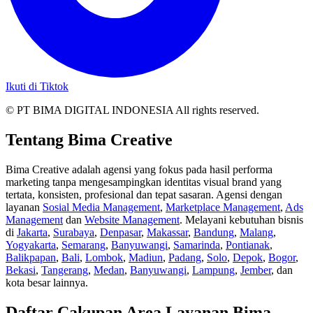
Ikuti di Tiktok
© PT BIMA DIGITAL INDONESIA All rights reserved.
Tentang Bima Creative
Bima Creative adalah agensi yang fokus pada hasil performa
marketing tanpa mengesampingkan identitas visual brand yang
tertata, konsisten, profesional dan tepat sasaran. Agensi dengan
layanan
Sosial Media Management
,
Marketplace Management
,
Ads
Management
dan
Website Management
. Melayani kebutuhan bisnis
di
Jakarta
,
Surabaya
,
Denpasar
,
Makassar
,
Bandung
,
Malang
,
Yogyakarta
,
Semarang
,
Banyuwangi
,
Samarinda
,
Pontianak
,
Balikpapan
,
Bali
,
Lombok
,
Madiun
,
Padang
,
Solo
,
Depok
,
Bogor
,
Bekasi
,
Tangerang
,
Medan
,
Banyuwangi
,
Lampung
,
Jember
, dan
kota besar lainnya.
Daftar Cakupan Area Layanan Bima