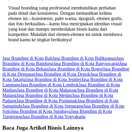
Visual branding yang profesional membutuhkan perhatian
pada detail dan konsistensi. Dengan memastikan kelima
elemen ini—konsistensi, palet warna, tipografi, elemen grafis,
dan foto berkualitas—kamu bisa menciptakan identitas visual
yang kuat dan mampu membedakan bisnis kamu dari
kompetitor. Mulailah dari elemen-elemen ini untuk membawa
brand kamu ke tingkat berikutnya!
Jasa Branding di Kota Bali
Jasa Branding di Kota Balikpapan
Jasa
Branding di Kota Bandung
Jasa Branding di Kota Banyuwangi
Jasa
Branding di Kota Bekasi
Jasa Branding di Kota Bogor
Jasa Branding
di Kota Denpasar
Jasa Branding di Kota Depok
Jasa Branding di
Kota Jakarta
Jasa Branding di Kota Jember
Jasa Branding di Kota
Lampung
Jasa Branding di Kota Lombok
Jasa Branding di Kota
Madiun
Jasa Branding di Kota Makassar
Jasa Branding di Kota
Malang
Jasa Branding di Kota Medan
Jasa Branding di Kota
Padang
Jasa Branding di Kota Pontianak
Jasa Branding di Kota
Samarinda
Jasa Branding di Kota Semarang
Jasa Branding di Kota
Solo
Jasa Branding di Kota Surabaya
Jasa Branding di Kota
Tangerang
Jasa Branding di Kota Yogyakarta
Baca Juga Artikel Bisnis Lainnya